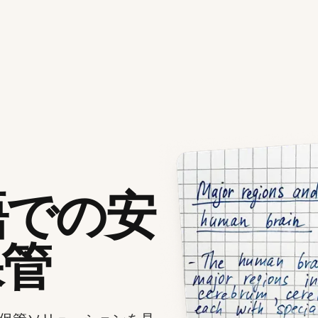
語での安
保管