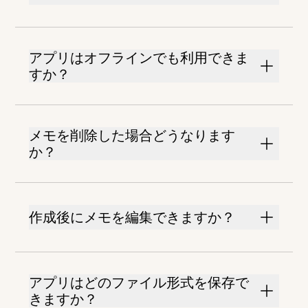
アプリはオフラインでも利用できま
すか？
メモを削除した場合どうなります
か？
作成後にメモを編集できますか？
アプリはどのファイル形式を保存で
きますか？