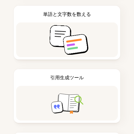
単語と文字数を数える
引用生成ツール