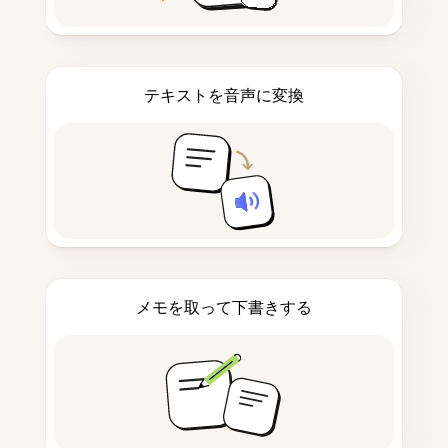
テキストを音声に変換
メモを取って下書きする