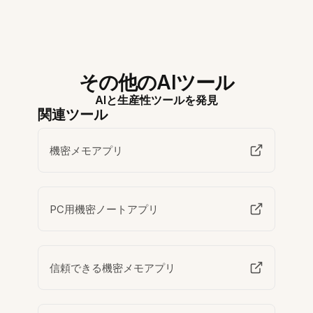
その他のAIツール
AIと生産性ツールを発見
関連ツール
機密メモアプリ
PC用機密ノートアプリ
信頼できる機密メモアプリ