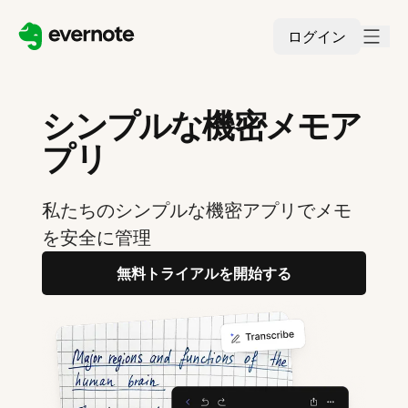
ログイン
シンプルな機密メモア
プリ
私たちのシンプルな機密アプリでメモ
を安全に管理
無料トライアルを開始する