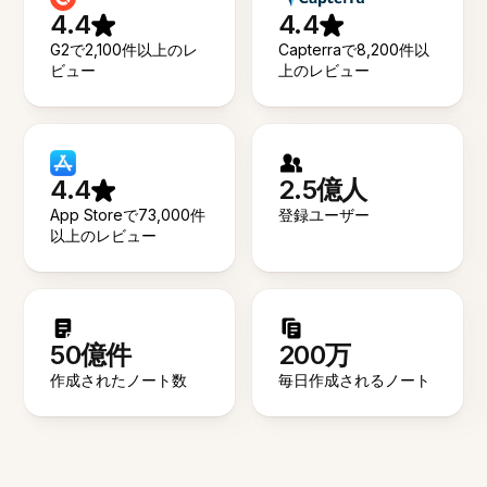
4.4
4.4
G2で2,100件以上のレ
Capterraで8,200件以
ビュー
上のレビュー
4.4
2.5億人
App Storeで73,000件
登録ユーザー
以上のレビュー
50億件
200万
作成されたノート数
毎日作成されるノート