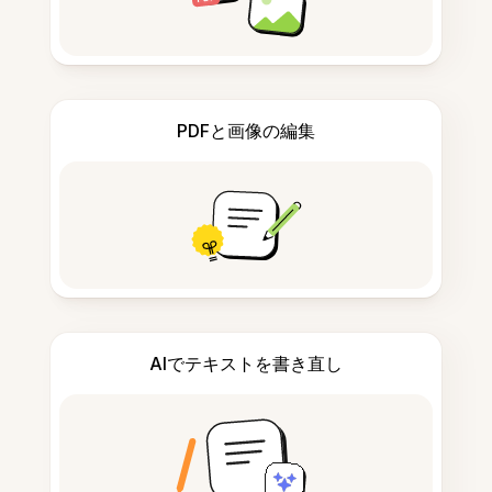
PDFと画像の編集
AIでテキストを書き直し