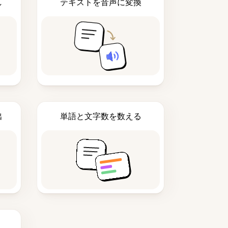
し
テキストを音声に変換
出
単語と文字数を数える