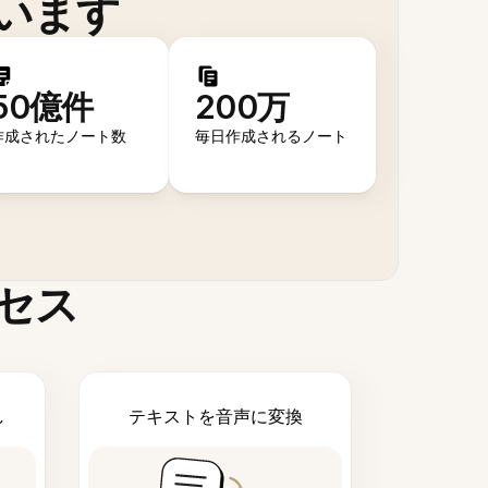
います
50億件
200万
作成されたノート数
毎日作成されるノート
セス
し
テキストを音声に変換