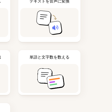
し
テキストを音声に変換
出
単語と文字数を数える