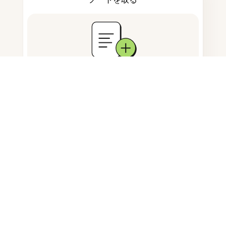
ドキュメント保存
よくある質問
画像のバッジをどうやって編集でき