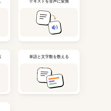
し
テキストを音声に変換
出
単語と文字数を数える