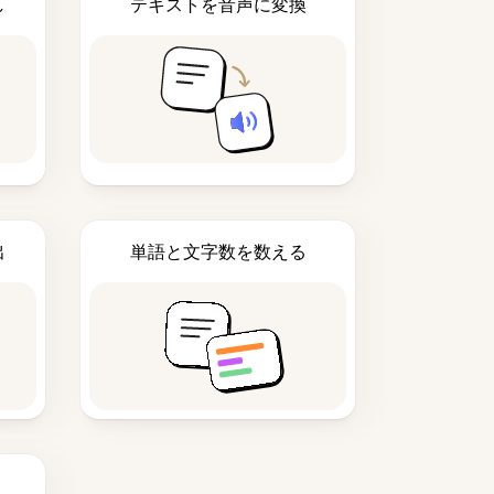
し
テキストを音声に変換
出
単語と文字数を数える