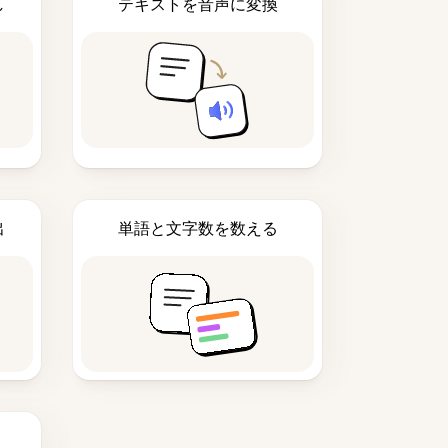
し
テキストを音声に変換
出
単語と文字数を数える