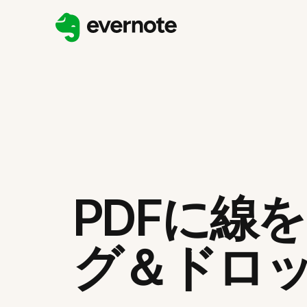
PDFに線
グ＆ドロ