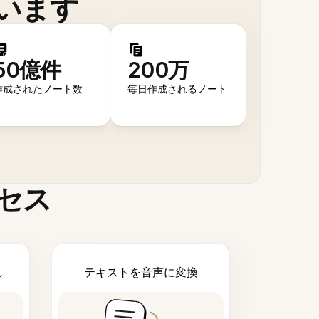
います
50億件
200万
作成されたノート数
毎日作成されるノート
セス
し
テキストを音声に変換