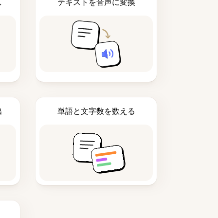
し
テキストを音声に変換
出
単語と文字数を数える