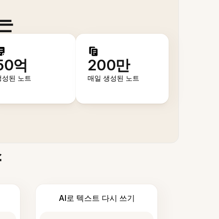
는
50억
200만
생성된 노트
매일 생성된 노트
스
AI로 텍스트 다시 쓰기