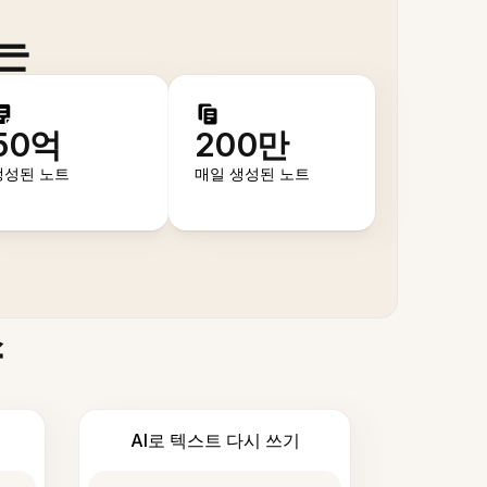
는
50억
200만
생성된 노트
매일 생성된 노트
스
AI로 텍스트 다시 쓰기