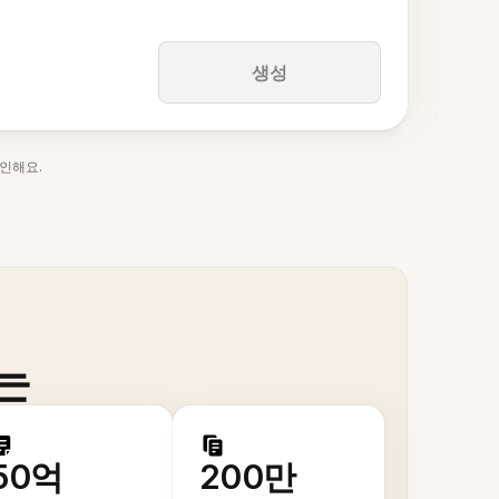
생성
인해요.
는
50억
200만