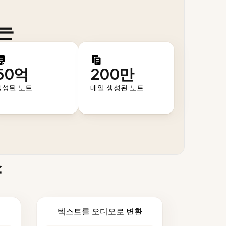
는
50억
200만
생성된 노트
매일 생성된 노트
스
텍스트를 오디오로 변환