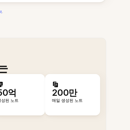
책
.
는
50억
200만
생성된 노트
매일 생성된 노트