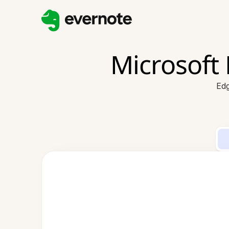
Microso
Ed