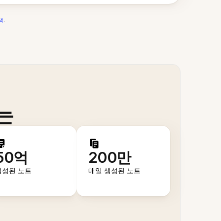
책
.
는
50억
200만
생성된 노트
매일 생성된 노트