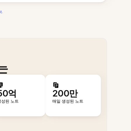
책
.
는
50억
200만
생성된 노트
매일 생성된 노트