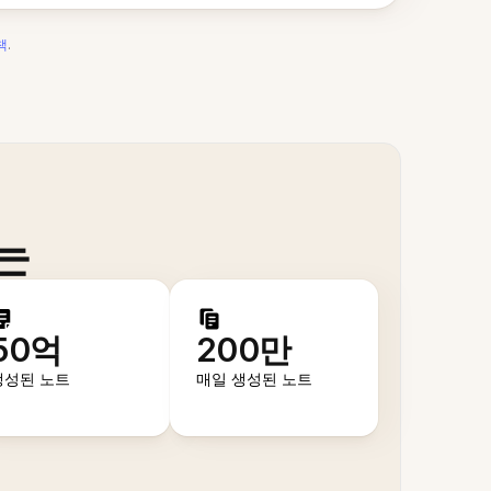
책
.
는
50억
200만
생성된 노트
매일 생성된 노트