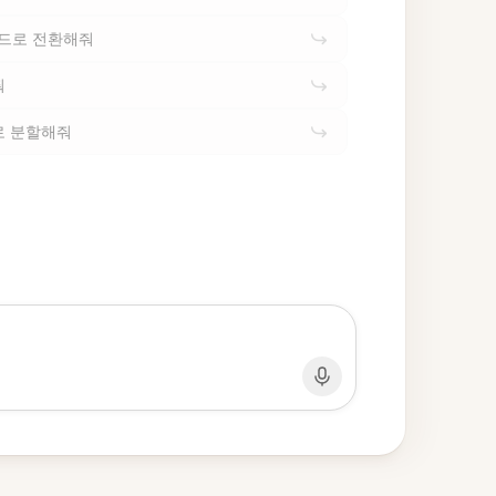
카드로 전환해줘
줘
로 분할해줘