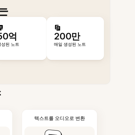
는
50억
200만
생성된 노트
매일 생성된 노트
스
텍스트를 오디오로 변환