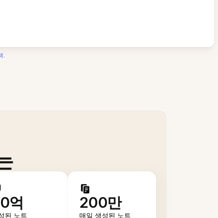
책
.
는
50억
200만
성된 노트
매일 생성된 노트