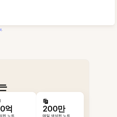
책
.
는
50억
200만
성된 노트
매일 생성된 노트