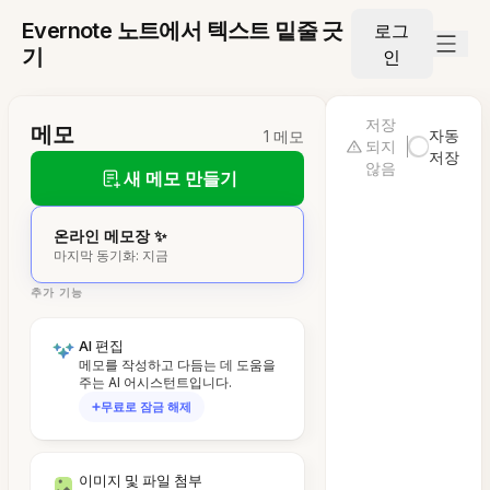
Evernote 노트에서 텍스트 밑줄 긋
로그
기
인
저장
메모
자동
1 메모
되지
저장
않음
새 메모 만들기
온라인 메모장 ✨
마지막 동기화: 지금
추가 기능
AI 편집
메모를 작성하고 다듬는 데 도움을
주는 AI 어시스턴트입니다.
무료로 잠금 해제
이미지 및 파일 첨부