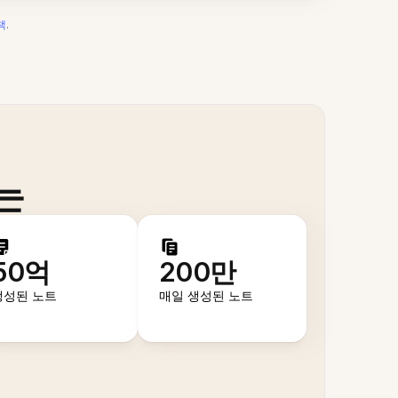
책
.
는
50억
200만
생성된 노트
매일 생성된 노트