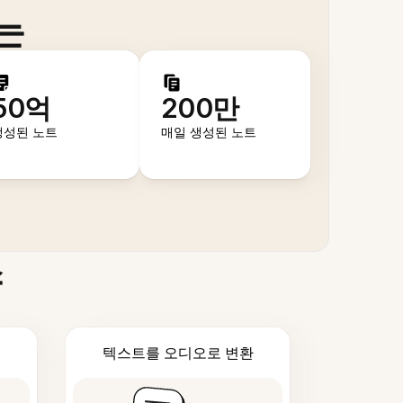
는
50억
200만
생성된 노트
매일 생성된 노트
스
텍스트를 오디오로 변환