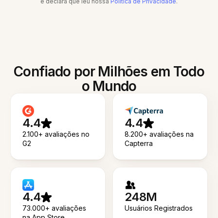
e declara que leu nossa
Política de Privacidade
.
Confiado por Milhões em Todo
o Mundo
4.4
4.4
2.100+ avaliações no
8.200+ avaliações na
G2
Capterra
4.4
248M
73.000+ avaliações
Usuários Registrados
na App Store