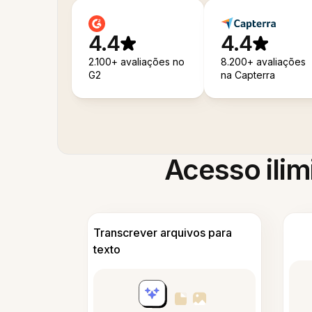
4.4
4.4
2.100+ avaliações no
8.200+ avaliações
G2
na Capterra
Acesso ilim
Transcrever arquivos para
texto