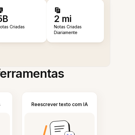
5B
2 mi
otas Criadas
Notas Criadas
Diariamente
 ferramentas
s
Reescrever texto com IA