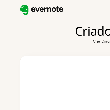
Criad
Crie Dia