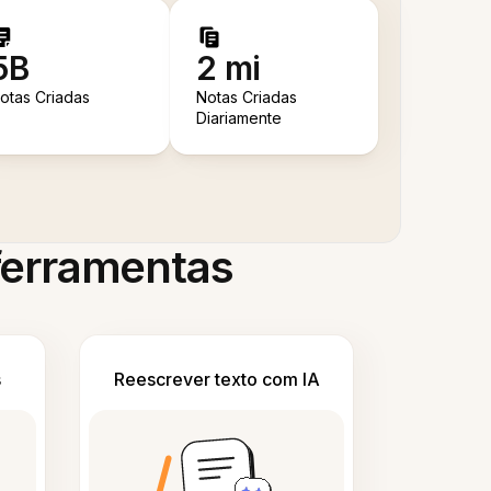
5B
2 mi
otas Criadas
Notas Criadas
Diariamente
 ferramentas
s
Reescrever texto com IA