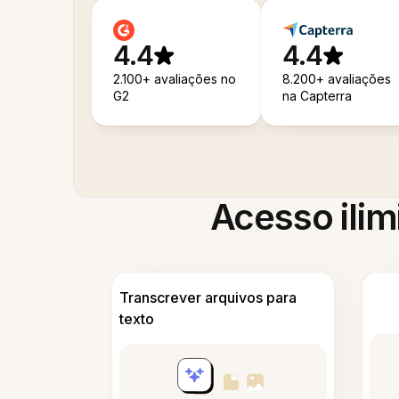
4.4
4.4
2.100+ avaliações no
8.200+ avaliações
G2
na Capterra
Acesso ilim
Transcrever arquivos para
texto