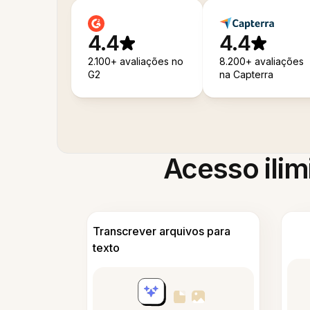
4.4
4.4
2.100+ avaliações no
8.200+ avaliações
G2
na Capterra
Acesso ilim
Transcrever arquivos para
texto