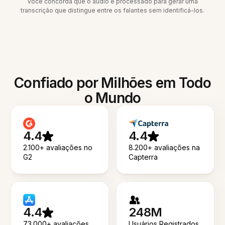
você concorda que o áudio é processado para gerar uma
transcrição que distingue entre os falantes sem identificá-los.
Confiado por Milhões em Todo
o Mundo
4.4
4.4
2.100+ avaliações no
8.200+ avaliações na
G2
Capterra
4.4
248M
73.000+ avaliações
Usuários Registrados