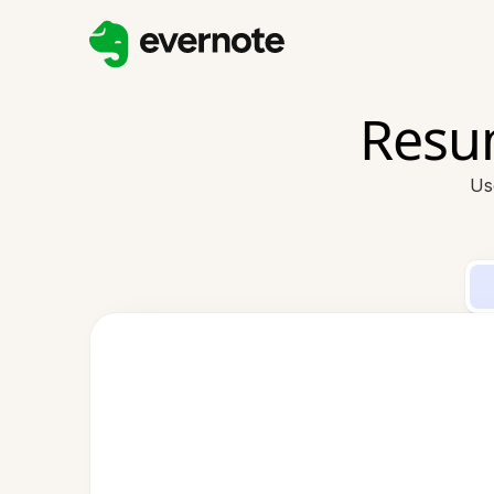
Resu
Us