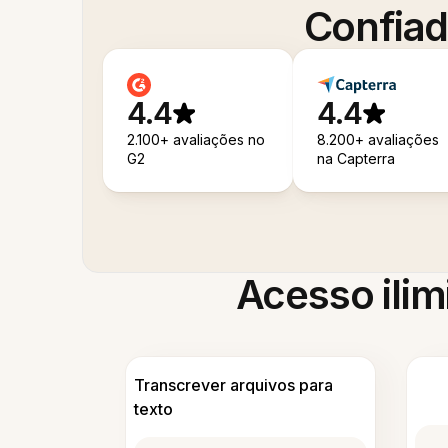
Confiad
4.4
4.4
2.100+ avaliações no
8.200+ avaliações
G2
na Capterra
Acesso ilim
Transcrever arquivos para
texto