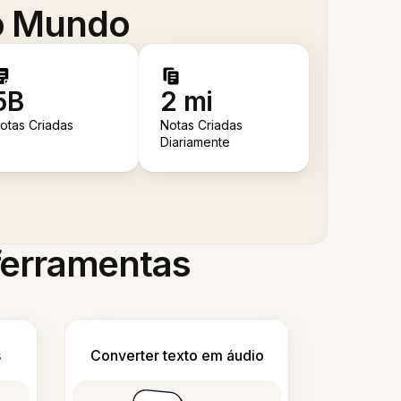
 o Mundo
5B
2 mi
otas Criadas
Notas Criadas
Diariamente
 ferramentas
s
Converter texto em áudio