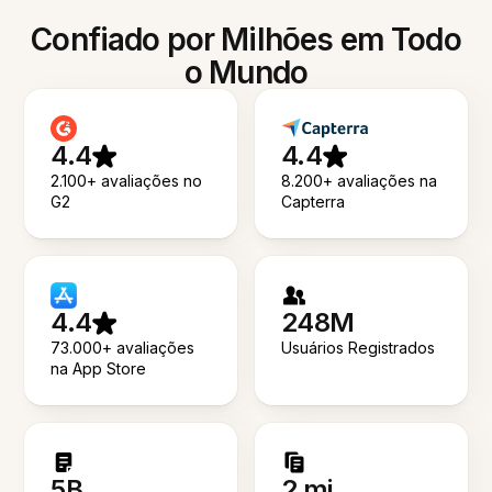
Confiado por Milhões em Todo
o Mundo
4.4
4.4
2.100+ avaliações no
8.200+ avaliações na
G2
Capterra
4.4
248M
73.000+ avaliações
Usuários Registrados
na App Store
5B
2 mi