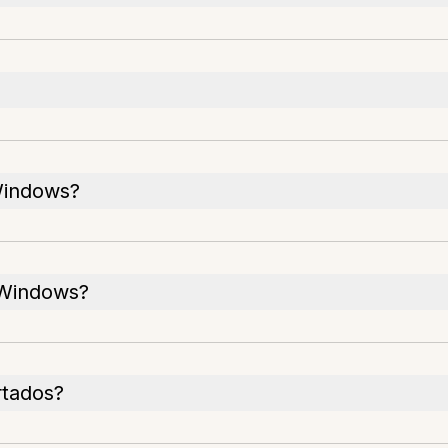
Windows?
 Windows?
rtados?