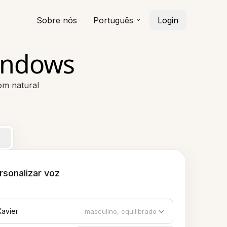
Sobre nós
Português
Login
indows
om natural
rsonalizar voz
Xavier
masculino, equilibrado