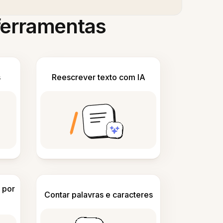
 ferramentas
s
Reescrever texto com IA
 por
Contar palavras e caracteres