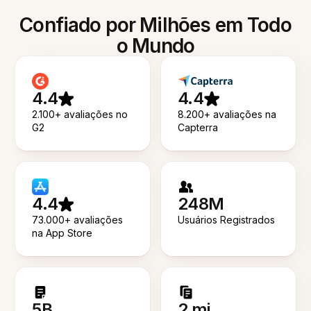
Confiado por Milhões em Todo
o Mundo
4.4
4.4
2.100+ avaliações no
8.200+ avaliações na
G2
Capterra
4.4
248M
73.000+ avaliações
Usuários Registrados
na App Store
5B
2 mi