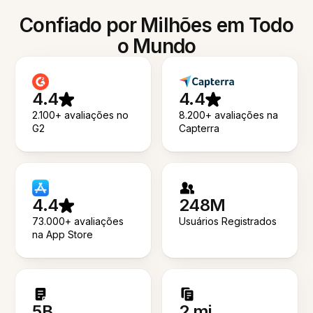
Confiado por Milhões em Todo
o Mundo
4.4
4.4
2.100+ avaliações no
8.200+ avaliações na
G2
Capterra
4.4
248M
73.000+ avaliações
Usuários Registrados
na App Store
5B
2 mi