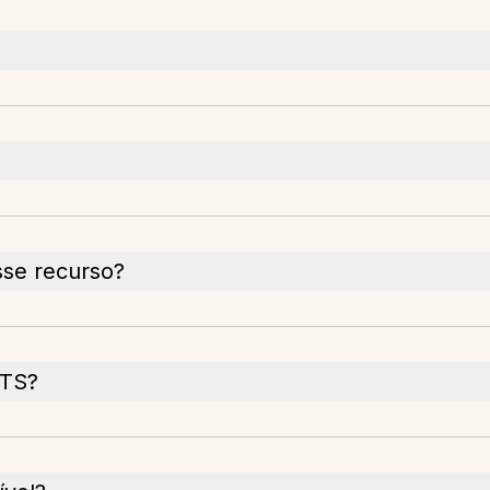
sse recurso?
TTS?