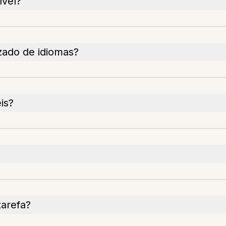
ível?
zado de idiomas?
is?
tarefa?