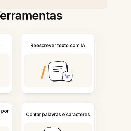
 ferramentas
s
Reescrever texto com IA
 por
Contar palavras e caracteres