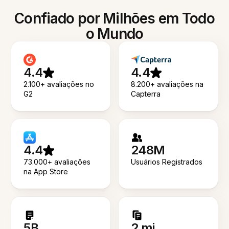
Confiado por Milhões em Todo
o Mundo
4.4
4.4
2.100+ avaliações no
8.200+ avaliações na
G2
Capterra
4.4
248M
73.000+ avaliações
Usuários Registrados
na App Store
5B
2 mi