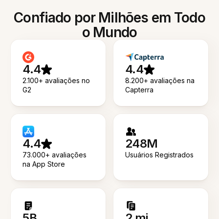
Confiado por Milhões em Todo
o Mundo
4.4
4.4
2.100+ avaliações no
8.200+ avaliações na
G2
Capterra
4.4
248M
73.000+ avaliações
Usuários Registrados
na App Store
5B
2 mi