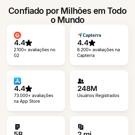
Confiado por Milhões em Todo
o Mundo
4.4
4.4
2.100+ avaliações no
8.200+ avaliações na
G2
Capterra
4.4
248M
73.000+ avaliações
Usuários Registrados
na App Store
5B
2 mi