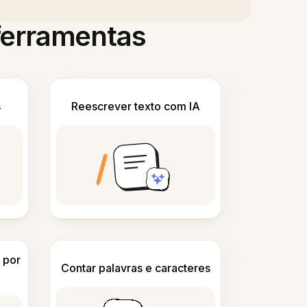
 ferramentas
s
Reescrever texto com IA
 por
Contar palavras e caracteres