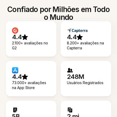
Confiado por Milhões em Todo
o Mundo
4.4
4.4
2.100+ avaliações no
8.200+ avaliações na
G2
Capterra
4.4
248M
73.000+ avaliações
Usuários Registrados
na App Store
5B
2 mi