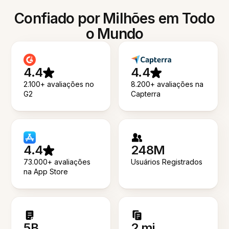
Confiado por Milhões em Todo
o Mundo
4.4
4.4
2.100+ avaliações no
8.200+ avaliações na
G2
Capterra
4.4
248M
73.000+ avaliações
Usuários Registrados
na App Store
5B
2 mi