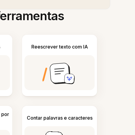
 ferramentas
s
Reescrever texto com IA
 por
Contar palavras e caracteres