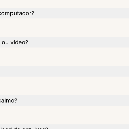
 computador?
 ou vídeo?
calmo?