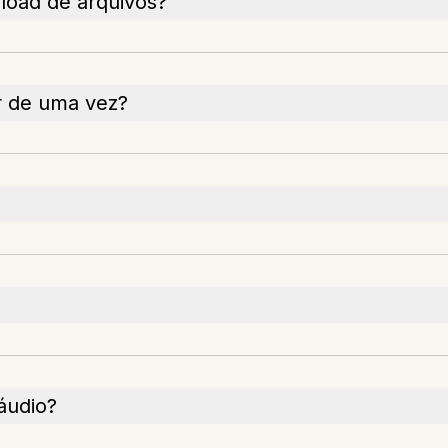
load de arquivos?
r de uma vez?
áudio?