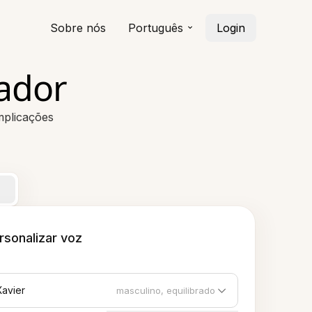
Sobre nós
Português
Login
ador
mplicações
rsonalizar voz
Xavier
masculino, equilibrado