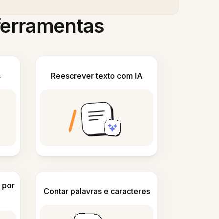
 ferramentas
s
Reescrever texto com IA
 por
Contar palavras e caracteres