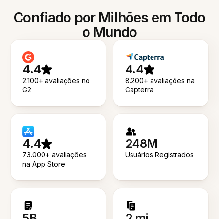
Confiado por Milhões em Todo
o Mundo
4.4
4.4
2.100+ avaliações no
8.200+ avaliações na
G2
Capterra
4.4
248M
73.000+ avaliações
Usuários Registrados
na App Store
5B
2 mi