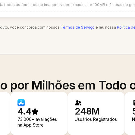
ta todos os formatos de imagem, vídeo e áudio, até 100MB e 2 horas de gr
oduto, você concorda com nossos
Termos de Serviço
e leu nossa
Política d
o por Milhões em Todo
4.4
248M
73.000+ avaliações
Usuários Registrados
N
na App Store