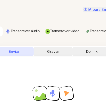
IA para E
Transcrever áudio
Transcrever vídeo
Transcreve
Enviar
Gravar
Do link