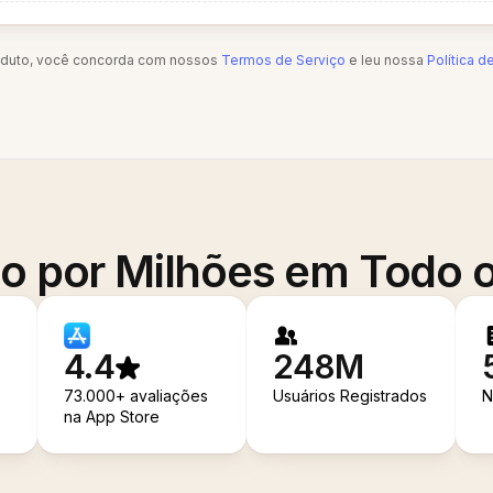
oduto, você concorda com nossos
Termos de Serviço
e leu nossa
Política d
o por Milhões em Todo
4.4
248M
73.000+ avaliações
Usuários Registrados
N
na App Store