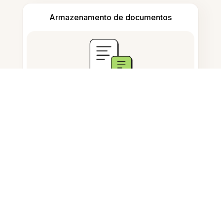
Armazenamento de documentos
Perguntas Frequentes
O que faz a ferramenta Imagem
para Texto?
Posso resumir texto de uma
imagem ou PDF?